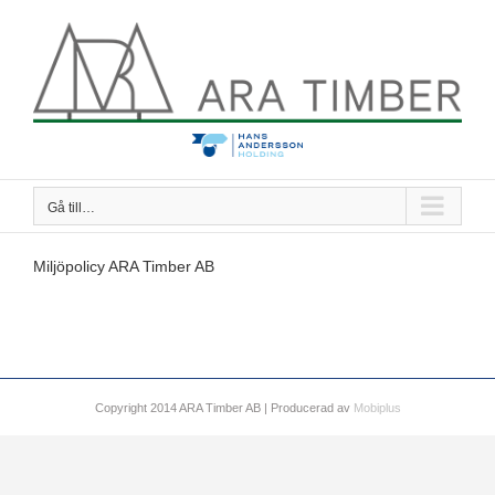
Fortsätt
till
innehållet
Gå till…
Miljöpolicy ARA Timber AB
Copyright 2014 ARA Timber AB | Producerad av
Mobiplus