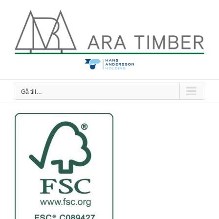
Fortsätt
till
innehållet
Gå till…